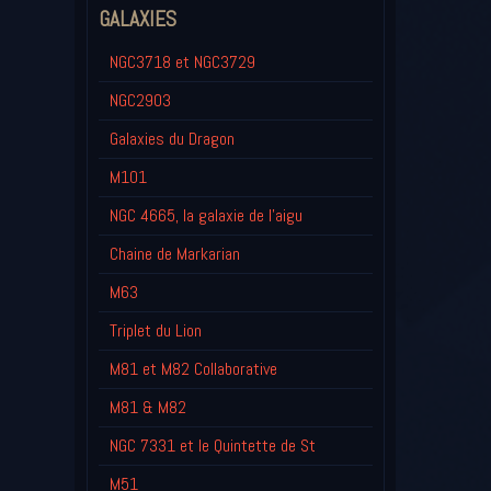
GALAXIES
NGC3718 et NGC3729
NGC2903
Galaxies du Dragon
M101
NGC 4665, la galaxie de l'aigu
Chaine de Markarian
M63
Triplet du Lion
M81 et M82 Collaborative
M81 & M82
NGC 7331 et le Quintette de St
M51