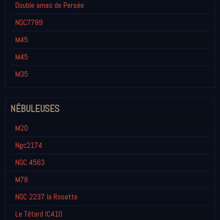
Double amas de Persée
NGC7789
M45
M45
M35
NÉBULEUSES
M20
Ngc2174
NGC 4563
M78
NGC 2237 la Rosette
Le Têtard IC410