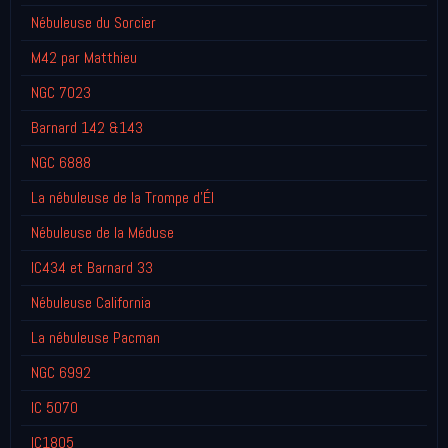
Nébuleuse du Sorcier
M42 par Matthieu
NGC 7023
Barnard 142 &143
NGC 6888
La nébuleuse de la Trompe d’Él
Nébuleuse de la Méduse
IC434 et Barnard 33
Nébuleuse California
La nébuleuse Pacman
NGC 6992
IC 5070
IC1805