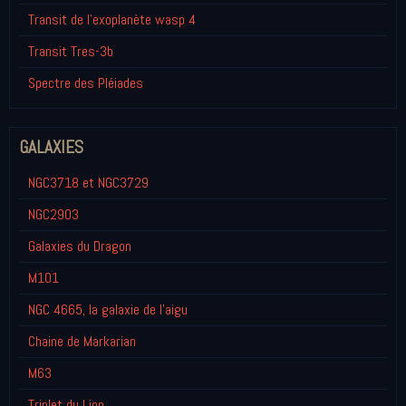
Transit de l'exoplanète wasp 4
Transit Tres-3b
Spectre des Pléiades
GALAXIES
NGC3718 et NGC3729
NGC2903
Galaxies du Dragon
M101
NGC 4665, la galaxie de l'aigu
Chaine de Markarian
M63
Triplet du Lion